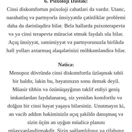
6. Psixoloji Dəstək:
Cinsi diskomfortun psixoloji cəhətləri də vardır. Utanc,
narahatlıq və partnyorla ünsiyyətdə çətinliklər problemi
daha da dərinləşdirə bilər. Belə hallarda psixoterapevtə
və ya cinsi terapevtə müraciət etmək faydalı ola bilər.
Açıq ünsiyyət, səmimiyyət və partnyorunuzla birlikdə
həll yolları axtarmaq əlaqələrinizi möhkəmləndirə bilər.
Nəticə:
Menopoz dövründə cinsi diskomfortla üzləşmək təbii
bir haldır, lakin bu, həyatınızın sonu demək deyil.
Müasir tibbin və özünüqayğının təklif etdiyi geniş
imkanlardan faydalanaraq, siz yenidən komfortlu və
dolğun bir cinsi həyat yaşaya bilərsiniz. Unutmayın ki,
ən vacib addım həkiminizlə açıq şəkildə danışmaq və
sizin üçün ən uyğun müalicə planını
müəyyənləşdirməkdir. Sizin sağlamlığınız və rifahınız