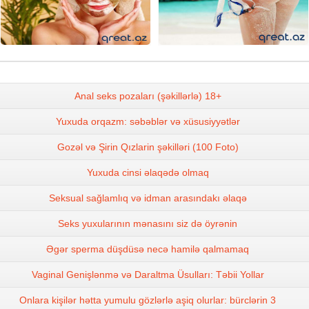
Anal seks pozaları (şəkillərlə) 18+
Yuxuda orqazm: səbəblər və xüsusiyyətlər
Gozəl və Şirin Qızlarin şəkilləri (100 Foto)
Yuxuda cinsi əlaqədə olmaq
Seksual sağlamlıq və idman arasındakı əlaqə
Seks yuxularının mənasını siz də öyrənin
Əgər sperma düşdüsə necə hamilə qalmamaq
Vaginal Genişlənmə və Daraltma Üsulları: Təbii Yollar
Onlara kişilər hətta yumulu gözlərlə aşiq olurlar: bürclərin 3