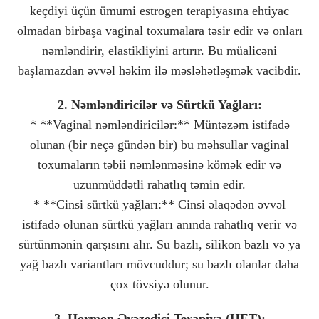
keçdiyi üçün ümumi estrogen terapiyasına ehtiyac
olmadan birbaşa vaginal toxumalara təsir edir və onları
nəmləndirir, elastikliyini artırır. Bu müalicəni
başlamazdan əvvəl həkim ilə məsləhətləşmək vacibdir.
2. Nəmləndiricilər və Sürtkü Yağları:
* **Vaginal nəmləndiricilər:** Müntəzəm istifadə
olunan (bir neçə gündən bir) bu məhsullar vaginal
toxumaların təbii nəmlənməsinə kömək edir və
uzunmüddətli rahatlıq təmin edir.
* **Cinsi sürtkü yağları:** Cinsi əlaqədən əvvəl
istifadə olunan sürtkü yağları anında rahatlıq verir və
sürtünmənin qarşısını alır. Su bazlı, silikon bazlı və ya
yağ bazlı variantları mövcuddur; su bazlı olanlar daha
çox tövsiyə olunur.
3. Hormon Əvəzedici Terapiya (HET):