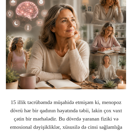
15 illik təcrübəmdə müşahidə etmişəm ki, menopoz
dövrü hər bir qadının həyatında təbii, lakin çox vaxt
çətin bir mərhələdir. Bu dövrdə yaranan fiziki və
emosional dəyişikliklər, xüsusilə də cinsi sağlamlığa