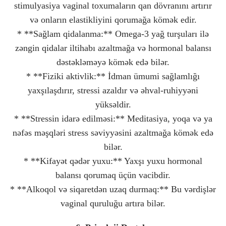
stimulyasiya vaginal toxumaların qan dövranını artırır
və onların elastikliyini qorumağa kömək edir.
* **Sağlam qidalanma:** Omega-3 yağ turşuları ilə
zəngin qidalar iltihabı azaltmağa və hormonal balansı
dəstəkləməyə kömək edə bilər.
* **Fiziki aktivlik:** İdman ümumi sağlamlığı
yaxşılaşdırır, stressi azaldır və əhval-ruhiyyəni
yüksəldir.
* **Stressin idarə edilməsi:** Meditasiya, yoqa və ya
nəfəs məşqləri stress səviyyəsini azaltmağa kömək edə
bilər.
* **Kifayət qədər yuxu:** Yaxşı yuxu hormonal
balansı qorumaq üçün vacibdir.
* **Alkoqol və siqaretdən uzaq durmaq:** Bu vərdişlər
vaginal quruluğu artıra bilər.