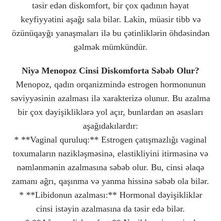
təsir edən diskomfort, bir çox qadının həyat
keyfiyyətini aşağı sala bilər. Lakin, müasir tibb və
özünüqayğı yanaşmaları ilə bu çətinliklərin öhdəsindən
gəlmək mümkündür.
Niyə Menopoz Cinsi Diskomforta Səbəb Olur?
Menopoz, qadın orqanizmində estrogen hormonunun
səviyyəsinin azalması ilə xarakterizə olunur. Bu azalma
bir çox dəyişikliklərə yol açır, bunlardan ən əsasları
aşağıdakılardır:
* **Vaginal quruluq:** Estrogen çatışmazlığı vaginal
toxumaların nazikləşməsinə, elastikliyini itirməsinə və
nəmlənmənin azalmasına səbəb olur. Bu, cinsi əlaqə
zamanı ağrı, qaşınma və yanma hissinə səbəb ola bilər.
* **Libidonun azalması:** Hormonal dəyişikliklər
cinsi istəyin azalmasına da təsir edə bilər.