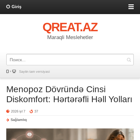
Giriş
QREAT.AZ
Maraqli Meslehetler
Saytin tam versiyasi
Menopoz Dövründə Cinsi
Diskomfort: Hərtərəfli Həll Yolları
2026 iyl 7
37
Sağlamlıq