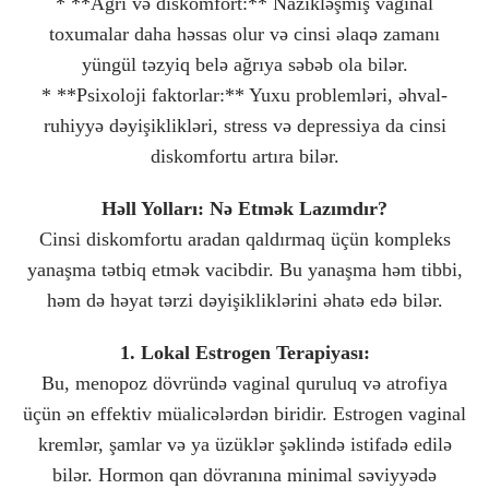
* **Ağrı və diskomfort:** Nazikləşmiş vaginal
toxumalar daha həssas olur və cinsi əlaqə zamanı
yüngül təzyiq belə ağrıya səbəb ola bilər.
* **Psixoloji faktorlar:** Yuxu problemləri, əhval-
ruhiyyə dəyişiklikləri, stress və depressiya da cinsi
diskomfortu artıra bilər.
Həll Yolları: Nə Etmək Lazımdır?
Cinsi diskomfortu aradan qaldırmaq üçün kompleks
yanaşma tətbiq etmək vacibdir. Bu yanaşma həm tibbi,
həm də həyat tərzi dəyişikliklərini əhatə edə bilər.
1. Lokal Estrogen Terapiyası:
Bu, menopoz dövründə vaginal quruluq və atrofiya
üçün ən effektiv müalicələrdən biridir. Estrogen vaginal
kremlər, şamlar və ya üzüklər şəklində istifadə edilə
bilər. Hormon qan dövranına minimal səviyyədə