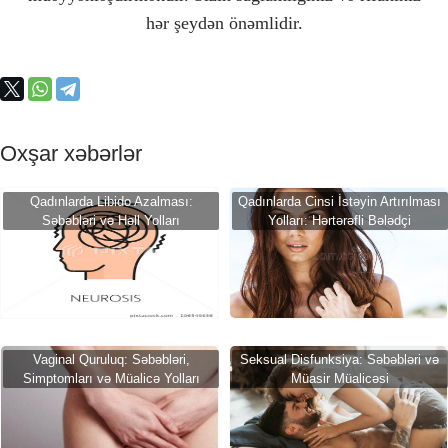
hər şeydən önəmlidir.
Oxşar xəbərlər
Qadınlarda Libido Azalması:
Qadınlarda Cinsi İstəyin Artırılması
Səbəbləri və Həll Yolları
Yolları: Hərtərəfli Bələdçi
Vaginal Quruluq: Səbəbləri,
Seksual Disfunksiya: Səbəbləri və
Simptomları və Müalicə Yolları
Müasir Müalicəsi