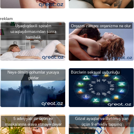
reklam
Uşaqlıqdaxili spiralın
Orqazm zamanı orqanizmə nə olur
uzaqlaşdırmasından sonra
hamiləlik
Nəyə ölmüş qohumlar yuxuya
Bürclərin seksual uyğunluğu
girirlər
5 ədviyyatı üz üçün ev
Gözəl ayaqlar və dartılmış yan
maskalarına əlavə etməyə dəyər
üçün 9 effektiv tapşırıq