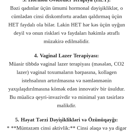
Bəzi qadınlar üçün ümumi hormonal dəyişikliklər, o
cümlədən cinsi diskomfortu aradan qaldırmaq üçün
HET faydalı ola bilər. Lakin HET hər kəs üçün uyğun
deyil və onun riskləri və faydaları həkimlə ətraflı
müzakirə edilməlidir.
4. Vaginal Lazer Terapiyası:
Müasir tibbdə vaginal lazer terapiyası (məsələn, CO2
lazer) vaginal toxumaların bərpasına, kollagen
istehsalının artırılmasına və nəmlənmənin
yaxşılaşdırılmasına kömək edən innovativ bir üsuldur.
Bu müalicə qeyri-invazivdir və minimal yan təsirlərə
malikdir.
5. Həyat Tərzi Dəyişiklikləri və Özünüqayğı:
* **Müntəzəm cinsi aktivlik:** Cinsi əlaqə və ya digər