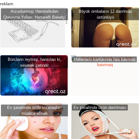
reklam
Arzuolunmaz Hamiləlikdən
Böyük ombaların 12 danılmaz
Qorunma Yolları: Hərtərəfli Bələdçi
üstünlüyü
Bürclərin reytinqi, hansıları ki,
Mələklərin kartlarında fala baxmaq
sevmək çətindir
Ev şəraitində üzdə sızanaqları
Ev şəraitində üzün dartılması
müalicə etmək