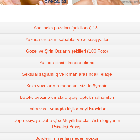
Anal seks pozaları (şəkillərlə) 18+
Yuxuda orqazm: səbəblər və xüsusiyyətlər
Gozəl və Şirin Qızlarin şəkilləri (100 Foto)
Yuxuda cinsi əlaqədə olmaq
Seksual sağlamlıq və idman arasındakı əlaqə
Seks yuxularının mənasını siz də öyrənin
Botoks əvəzinə qırışlara qarşı aptek məlhəmləri
Intim vaxtı yataqda kişilər nəyi istəyirlər
Depressiyaya Daha Çox Meyilli Bürclər: Astrologiyanın
Psixoloji Baxışı
Bürclərin nişanları nədən qorxur