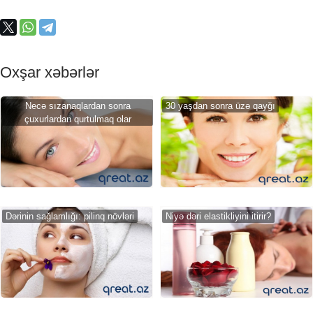
Oxşar xəbərlər
Necə sızanaqlardan sonra
30 yaşdan sonra üzə qayğı
çuxurlardan qurtulmaq olar
Dərinin sağlamlığı: pilinq növləri
Niyə dəri elastikliyini itirir?