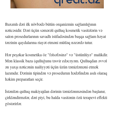
Baxımlı dəri ilk növbədə bütün orqanizmin sağlamlığının
nəticəsidir. Dəri üçün səmərəli qulluq kosmetik vasitələrin və
salon prosedurlarının savadlı istifadəsindən başqa sağlam həyat
tərzinin qaydalarına riayət etməni mütləq nəzərdə tutur.
Hər peşəkar kosmetika öz "fəlsəfəsinə" və "üstünlüyə" malikdir.
Mən klassik baza (qulluğunu təsvir edəcəyəm. Qulluqdan əvvəl
ən yaxşı nəticənin nailiyyəti üçün üzün təmizləməni etmək
lazımdır. Dərinin tipindən və prosedurun hədəfindən asılı olaraq
həkim preparatları seçir.
İstənilən qulluq makiyajdan dərinin təmizlənməsindən başlanır,
çirkləndirmələr, dəri piyi, bu halda vasitənin özü terapevt effekti
göstərirlər.