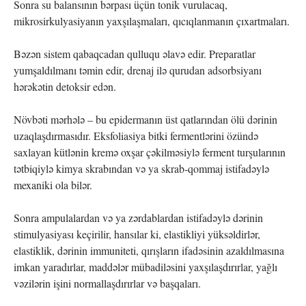
Sonra su balansının bərpası üçün tonik vurulacaq,
mikrosirkulyasiyanın yaxşılaşmaları, qıcıqlanmanın çıxartmaları.
Bəzən sistem qabaqcadan qulluqu əlavə edir. Preparatlar
yumşaldılmanı təmin edir, drenaj ilə qurudan adsorbsiyanı
hərəkətin detoksir edən.
Növbəti mərhələ – bu epidermanın üst qatlarından ölü dərinin
uzaqlaşdırmasıdır. Eksfoliasiya bitki fermentlərini özündə
saxlayan kütlənin kremə oxşar çəkilməsiylə ferment turşularının
tətbiqiylə kimya skrabından və ya skrab-qommaj istifadəylə
mexaniki ola bilər.
Sonra ampulalardan və ya zərdablardan istifadəylə dərinin
stimulyasiyası keçirilir, hansılar ki, elastikliyi yüksəldirlər,
elastiklik, dərinin immuniteti, qırışların ifadəsinin azaldılmasına
imkan yaradırlar, maddələr mübadiləsini yaxşılaşdırırlar, yağlı
vəzilərin işini normallaşdırırlar və başqaları.