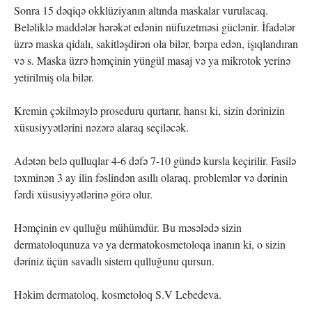
Sonra 15 dəqiqə okklüziyanın altında maskalar vurulacaq.
Beləliklə maddələr hərəkət edənin nüfuzetməsi güclənir. İfadələr
üzrə maska qidalı, sakitləşdirən ola bilər, bərpa edən, işıqlandıran
və s. Maska üzrə həmçinin yüngül masaj və ya mikrotok yerinə
yetirilmiş ola bilər.
Kremin çəkilməylə proseduru qurtarır, hansı ki, sizin dərinizin
xüsusiyyətlərini nəzərə alaraq seçiləcək.
Adətən belə qulluqlar 4-6 dəfə 7-10 gündə kursla keçirilir. Fasilə
təxminən 3 ay ilin fəslindən asıllı olaraq, problemlər və dərinin
fərdi xüsusiyyətlərinə görə olur.
Həmçinin ev qulluğu mühümdür. Bu məsələdə sizin
dermatoloqunuza və ya dermatokosmetoloqa inanın ki, o sizin
dəriniz üçün savadlı sistem qulluğunu qursun.
Həkim dermatoloq, kosmetoloq S.V Lebedeva.